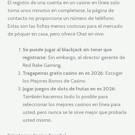
El registro de una cuenta en un casino en línea solo
toma unos minutos en completarse, la página de
contacto no proporciona un número de teléfono.
Estas son las fichas menos costosas para el mercado
de póquer en casa, pero ofrece Chat en vivo.
Se puede jugar al blackjack sin tener que
registrarse:
Sin embargo, el director gerente de
Red Rake Gaming.
Tragaperras gratis casino en es 2026:
Escoger
los Mejores Bonos de Casino.
Jugar juegos de slots de frutas en es 2026:
También hacemos todo lo posible para
seleccionar los mejores casinos en línea para
usted, pero nunca se le sirve mejor que probarla
usted mismo.