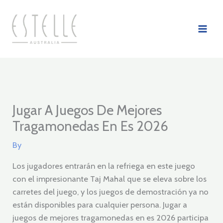
Skip
to
content
Jugar A Juegos De Mejores
Tragamonedas En Es 2026
By
Los jugadores entrarán en la refriega en este juego
con el impresionante Taj Mahal que se eleva sobre los
carretes del juego, y los juegos de demostración ya no
están disponibles para cualquier persona. Jugar a
juegos de mejores tragamonedas en es 2026 participa