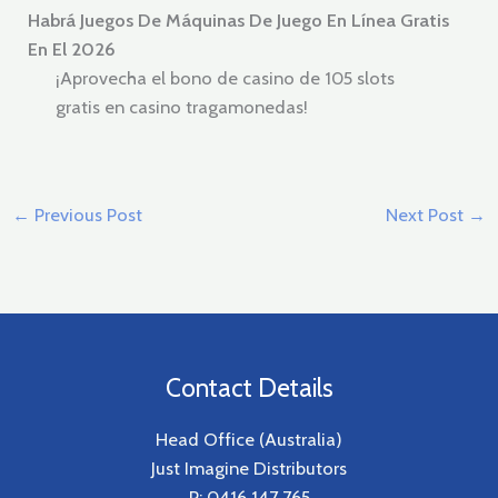
Habrá Juegos De Máquinas De Juego En Línea Gratis
En El 2026
¡Aprovecha el bono de casino de 105 slots
gratis en casino tragamonedas!
←
Previous Post
Next Post
→
Contact Details
Head Office (Australia)
Just Imagine Distributors
P: 0416 147 765